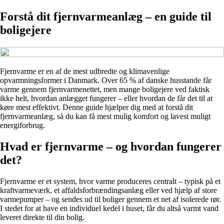
Forstå dit fjernvarmeanlæg – en guide til
boligejere
Fjernvarme er en af de mest udbredte og klimavenlige
opvarmningsformer i Danmark. Over 65 % af danske husstande får
varme gennem fjernvarmenettet, men mange boligejere ved faktisk
ikke helt, hvordan anlægget fungerer – eller hvordan de får det til at
køre mest effektivt. Denne guide hjælper dig med at forstå dit
fjernvarmeanlæg, så du kan få mest mulig komfort og lavest muligt
energiforbrug.
Hvad er fjernvarme – og hvordan fungerer
det?
Fjernvarme er et system, hvor varme produceres centralt – typisk på et
kraftvarmeværk, et affaldsforbrændingsanlæg eller ved hjælp af store
varmepumper – og sendes ud til boliger gennem et net af isolerede rør.
I stedet for at have en individuel kedel i huset, får du altså varmt vand
leveret direkte til din bolig.