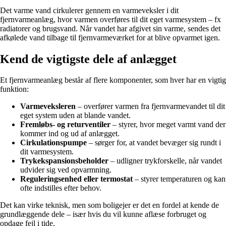
Det varme vand cirkulerer gennem en varmeveksler i dit
fjernvarmeanlæg, hvor varmen overføres til dit eget varmesystem – fx
radiatorer og brugsvand. Når vandet har afgivet sin varme, sendes det
afkølede vand tilbage til fjernvarmeværket for at blive opvarmet igen.
Kend de vigtigste dele af anlægget
Et fjernvarmeanlæg består af flere komponenter, som hver har en vigtig
funktion:
Varmeveksleren
– overfører varmen fra fjernvarmevandet til dit
eget system uden at blande vandet.
Fremløbs- og returventiler
– styrer, hvor meget varmt vand der
kommer ind og ud af anlægget.
Cirkulationspumpe
– sørger for, at vandet bevæger sig rundt i
dit varmesystem.
Trykekspansionsbeholder
– udligner trykforskelle, når vandet
udvider sig ved opvarmning.
Reguleringsenhed eller termostat
– styrer temperaturen og kan
ofte indstilles efter behov.
Det kan virke teknisk, men som boligejer er det en fordel at kende de
grundlæggende dele – især hvis du vil kunne aflæse forbruget og
opdage fejl i tide.