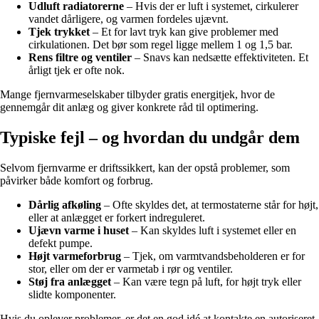
Udluft radiatorerne
– Hvis der er luft i systemet, cirkulerer
vandet dårligere, og varmen fordeles ujævnt.
Tjek trykket
– Et for lavt tryk kan give problemer med
cirkulationen. Det bør som regel ligge mellem 1 og 1,5 bar.
Rens filtre og ventiler
– Snavs kan nedsætte effektiviteten. Et
årligt tjek er ofte nok.
Mange fjernvarmeselskaber tilbyder gratis energitjek, hvor de
gennemgår dit anlæg og giver konkrete råd til optimering.
Typiske fejl – og hvordan du undgår dem
Selvom fjernvarme er driftssikkert, kan der opstå problemer, som
påvirker både komfort og forbrug.
Dårlig afkøling
– Ofte skyldes det, at termostaterne står for højt,
eller at anlægget er forkert indreguleret.
Ujævn varme i huset
– Kan skyldes luft i systemet eller en
defekt pumpe.
Højt varmeforbrug
– Tjek, om varmtvandsbeholderen er for
stor, eller om der er varmetab i rør og ventiler.
Støj fra anlægget
– Kan være tegn på luft, for højt tryk eller
slidte komponenter.
Hvis du oplever problemer, er det en god idé at kontakte en autoriseret