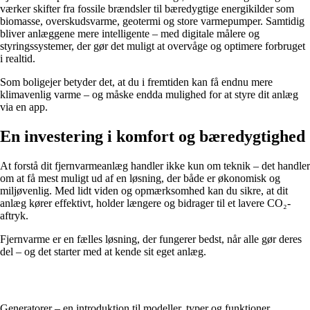
værker skifter fra fossile brændsler til bæredygtige energikilder som
biomasse, overskudsvarme, geotermi og store varmepumper. Samtidig
bliver anlæggene mere intelligente – med digitale målere og
styringssystemer, der gør det muligt at overvåge og optimere forbruget
i realtid.
Som boligejer betyder det, at du i fremtiden kan få endnu mere
klimavenlig varme – og måske endda mulighed for at styre dit anlæg
via en app.
En investering i komfort og bæredygtighed
At forstå dit fjernvarmeanlæg handler ikke kun om teknik – det handler
om at få mest muligt ud af en løsning, der både er økonomisk og
miljøvenlig. Med lidt viden og opmærksomhed kan du sikre, at dit
anlæg kører effektivt, holder længere og bidrager til et lavere CO₂-
aftryk.
Fjernvarme er en fælles løsning, der fungerer bedst, når alle gør deres
del – og det starter med at kende sit eget anlæg.
Generatorer – en introduktion til modeller, typer og funktioner