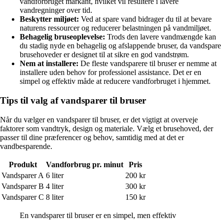
vandforbruget markant, hvilket vil resultere i lavere
vandregninger over tid.
Beskytter miljøet:
Ved at spare vand bidrager du til at bevare
naturens ressourcer og reducerer belastningen på vandmiljøet.
Behagelig bruseoplevelse:
Trods den lavere vandmængde kan
du stadig nyde en behagelig og afslappende bruser, da vandspare
brusehoveder er designet til at sikre en god vandstrøm.
Nem at installere:
De fleste vandsparere til bruser er nemme at
installere uden behov for professionel assistance. Det er en
simpel og effektiv måde at reducere vandforbruget i hjemmet.
Tips til valg af vandsparer til bruser
Når du vælger en vandsparer til bruser, er det vigtigt at overveje
faktorer som vandtryk, design og materiale. Vælg et brusehoved, der
passer til dine præferencer og behov, samtidig med at det er
vandbesparende.
Produkt
Vandforbrug pr. minut
Pris
Vandsparer A
6 liter
200 kr
Vandsparer B
4 liter
300 kr
Vandsparer C
8 liter
150 kr
En vandsparer til bruser er en simpel, men effektiv