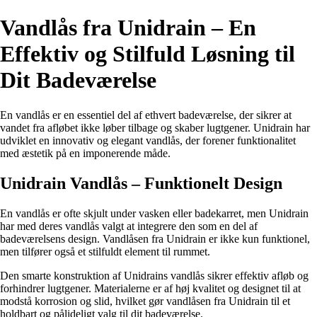
Vandlås fra Unidrain – En
Effektiv og Stilfuld Løsning til
Dit Badeværelse
En vandlås er en essentiel del af ethvert badeværelse, der sikrer at
vandet fra afløbet ikke løber tilbage og skaber lugtgener. Unidrain har
udviklet en innovativ og elegant vandlås, der forener funktionalitet
med æstetik på en imponerende måde.
Unidrain Vandlås – Funktionelt Design
En vandlås er ofte skjult under vasken eller badekarret, men Unidrain
har med deres vandlås valgt at integrere den som en del af
badeværelsens design. Vandlåsen fra Unidrain er ikke kun funktionel,
men tilfører også et stilfuldt element til rummet.
Den smarte konstruktion af Unidrains vandlås sikrer effektiv afløb og
forhindrer lugtgener. Materialerne er af høj kvalitet og designet til at
modstå korrosion og slid, hvilket gør vandlåsen fra Unidrain til et
holdbart og pålideligt valg til dit badeværelse.