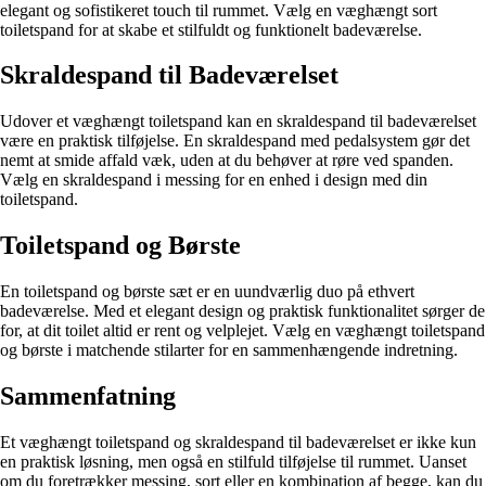
elegant og sofistikeret touch til rummet. Vælg en væghængt sort
toiletspand for at skabe et stilfuldt og funktionelt badeværelse.
Skraldespand til Badeværelset
Udover et væghængt toiletspand kan en skraldespand til badeværelset
være en praktisk tilføjelse. En skraldespand med pedalsystem gør det
nemt at smide affald væk, uden at du behøver at røre ved spanden.
Vælg en skraldespand i messing for en enhed i design med din
toiletspand.
Toiletspand og Børste
En toiletspand og børste sæt er en uundværlig duo på ethvert
badeværelse. Med et elegant design og praktisk funktionalitet sørger de
for, at dit toilet altid er rent og velplejet. Vælg en væghængt toiletspand
og børste i matchende stilarter for en sammenhængende indretning.
Sammenfatning
Et væghængt toiletspand og skraldespand til badeværelset er ikke kun
en praktisk løsning, men også en stilfuld tilføjelse til rummet. Uanset
om du foretrækker messing, sort eller en kombination af begge, kan du