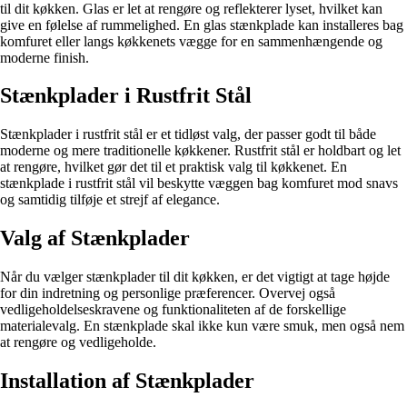
til dit køkken. Glas er let at rengøre og reflekterer lyset, hvilket kan
give en følelse af rummelighed. En glas stænkplade kan installeres bag
komfuret eller langs køkkenets vægge for en sammenhængende og
moderne finish.
Stænkplader i Rustfrit Stål
Stænkplader i rustfrit stål er et tidløst valg, der passer godt til både
moderne og mere traditionelle køkkener. Rustfrit stål er holdbart og let
at rengøre, hvilket gør det til et praktisk valg til køkkenet. En
stænkplade i rustfrit stål vil beskytte væggen bag komfuret mod snavs
og samtidig tilføje et strejf af elegance.
Valg af Stænkplader
Når du vælger stænkplader til dit køkken, er det vigtigt at tage højde
for din indretning og personlige præferencer. Overvej også
vedligeholdelseskravene og funktionaliteten af de forskellige
materialevalg. En stænkplade skal ikke kun være smuk, men også nem
at rengøre og vedligeholde.
Installation af Stænkplader