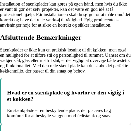
Installation af stænkplader kan gøres på egen hånd, men hvis du ikke
er vant til gør-det-selv-projekter, kan det være en god idé at få
professionel hjælp. Før installationen skal du sørge for at måle området
korrekt og have det rette værktøj til rådighed. Følg producentens
anvisninger nøje for at sikre en korrekt og sikker installation.
Afsluttende Bemærkninger
Stænkplader er ikke kun en praktisk løsning til dit køkken, men også
en mulighed for at tilføre stil og personlighed til rummet. Uanset om du
vælger stål, glas eller rustfrit stål, er det vigtigt at overveje både æstetik
og funktionalitet. Med den rette stænkplade kan du skabe det perfekte
køkkenmiljø, der passer til din smag og behov.
Hvad er en stænkplade og hvorfor er den vigtig i
et køkken?
En stænkplade er en beskyttende plade, der placeres bag
komfuret for at beskytte væggen mod fedtstænk og snavs.