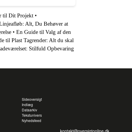
til Dit Projekt
•
 Linjeafløb: Alt, Du Behøver at
ærelse
•
En Guide til Valg af den
e til Plast Tagrender: Alt du skal
Badeværelset: Stilfuld Opbevaring
Sideoversigt
Indlæg
Dataarkiv
Tekstunivers
Nyhedsfeed
kontakt@oversigtonline.dk