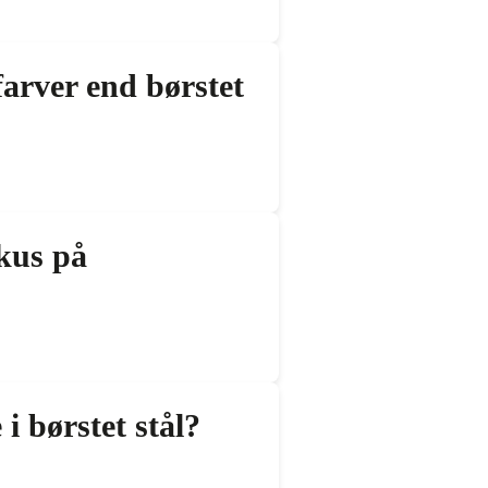
arver end børstet
kus på
i børstet stål?