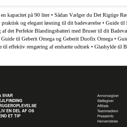
en kapacitet på 90 liter
•
Sådan Vælger du Det Rigtige Rør 
raktisk og elegant løsning til dit badeværelse
•
Guide til
g af det Perfekte Blandingsbatteri med Bruser til dit Badev
•
Guide til Geberit Omega og Geberit Duofix Omega
•
Guid
 til effektiv rengøring af emhætte udtræk
•
Glashylde til 
Å SVAR
Annoncegiver
EJLFINDING
Støttegiver
RUGEROPLEVELSE
Affiliate
LIV EN DEL AF OS
Teammedlem
END ET TIP
Presseinfo
Henvendelse