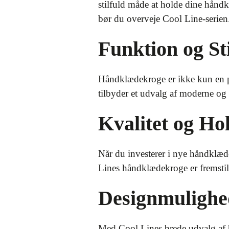
stilfuld måde at holde dine håndk
bør du overveje Cool Line-serien
Funktion og Sti
Håndklædekroge er ikke kun en pr
tilbyder et udvalg af moderne og s
Kvalitet og H
Når du investerer i nye håndklæde
Lines håndklædekroge er fremstille
Designmulighe
Med Cool Lines brede udvalg af hå