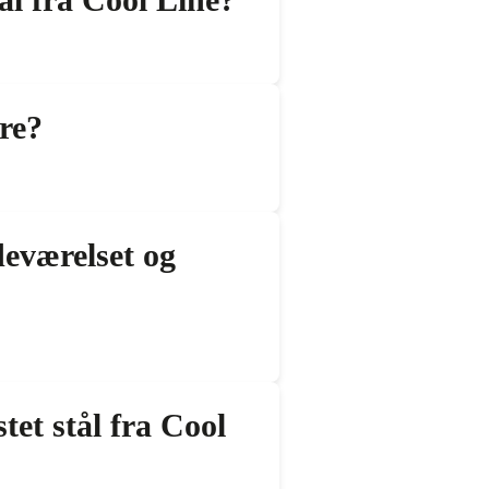
re?
eværelset og
tet stål fra Cool