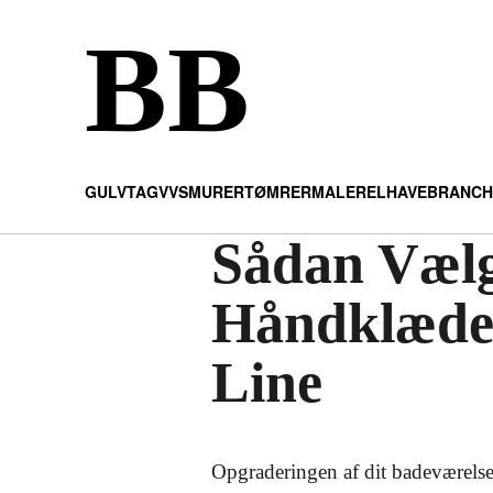
BB
GULV
TAG
VVS
MURER
TØMRER
MALER
EL
HAVE
BRANCH
Sådan Vælg
Håndklædekr
Line
Opgraderingen af dit badeværelse