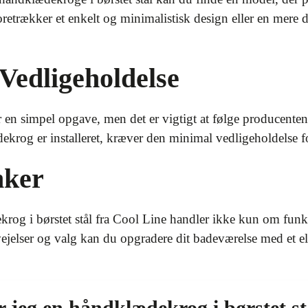
retrækker et enkelt og minimalistisk design eller en mere 
 Vedligeholdelse
 en simpel opgave, men det er vigtigt at følge producenten
krog er installeret, kræver den minimal vedligeholdelse fo
nker
rog i børstet stål fra Cool Line handler ikke kun om funkt
jelser og valg kan du opgradere dit badeværelse med et ele
jeg en håndklædekrog i børstet st