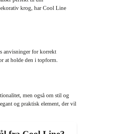
dekorativ krog, har Cool Line
s anvisninger for korrekt
r at holde den i topform.
ionalitet, men også om stil og
gant og praktisk element, der vil
ål fra Cool Line?