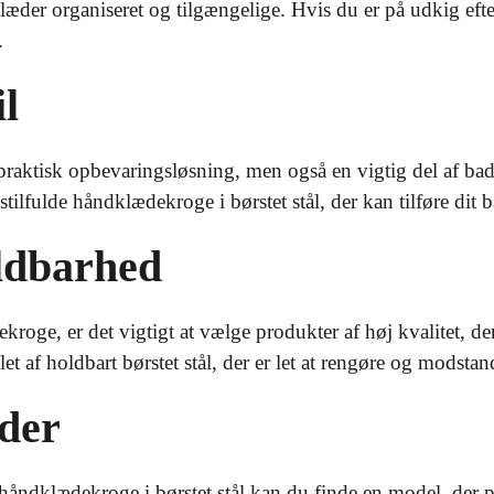
læder organiseret og tilgængelige. Hvis du er på udkig efte
.
l
aktisk opbevaringsløsning, men også en vigtig del af bad
tilfulde håndklædekroge i børstet stål, der kan tilføre dit 
oldbarhed
kroge, er det vigtigt at vælge produkter af høj kvalitet, d
t af holdbart børstet stål, der er let at rengøre og modsta
der
ndklædekroge i børstet stål kan du finde en model, der pas