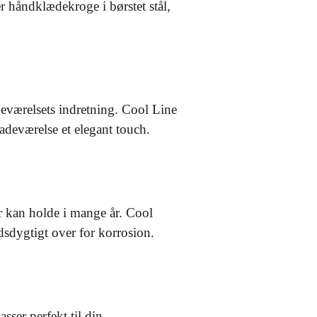
r håndklædekroge i børstet stål,
eværelsets indretning. Cool Line
badeværelse et elegant touch.
er kan holde i mange år. Cool
ndsdygtigt over for korrosion.
ser perfekt til din