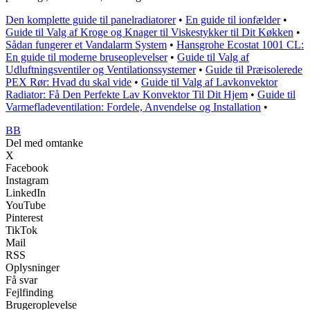
Den komplette guide til panelradiatorer
•
En guide til ionfælder
•
Guide til Valg af Kroge og Knager til Viskestykker til Dit Køkken
•
Sådan fungerer et Vandalarm System
•
Hansgrohe Ecostat 1001 CL:
En guide til moderne bruseoplevelser
•
Guide til Valg af
Udluftningsventiler og Ventilationssystemer
•
Guide til Præisolerede
PEX Rør: Hvad du skal vide
•
Guide til Valg af Lavkonvektor
Radiator: Få Den Perfekte Lav Konvektor Til Dit Hjem
•
Guide til
Varmefladeventilation: Fordele, Anvendelse og Installation
•
BB
Del med omtanke
X
Facebook
Instagram
LinkedIn
YouTube
Pinterest
TikTok
Mail
RSS
Oplysninger
Få svar
Fejlfinding
Brugeroplevelse