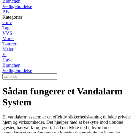
Branchen
Vedligeholdelse
BB
Kategorier
Gulv
Tag
VVS
Murer
Tømrer
Maler
El
Have
Branchen
Vedligeholdelse
Sådan fungerer et Vandalarm
System
Et vandalarm system er en effektiv sikkerhedsløsning til både private
hjem og virksomheder. Det hjælper med at beskytte mod ubudne
gæster, hærværk og tyveri. Lad os dykke ned i, hvordan et
vandalarm system fungerer og hvorfor det er vigtigt at have det