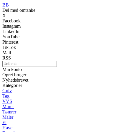
BB
Del med omtanke
X
Facebook
Instagram
LinkedIn
YouTube
Pinterest
TikTok
Mail
RSS
Min konto
Opret bruger
Nyhedsbrevet
Kategorier
Gulv
Tag
VVS
Murer
Tømrer
Maler
El
Have