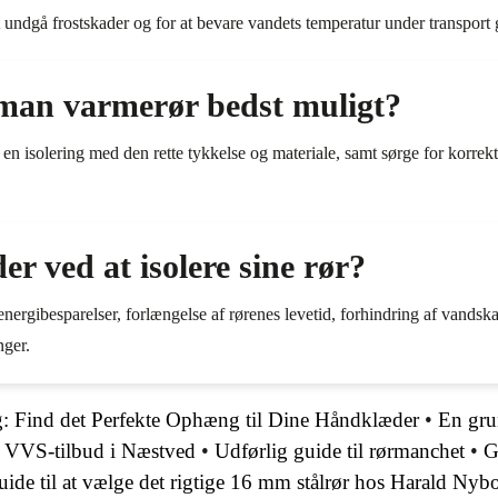
at undgå frostskader og for at bevare vandets temperatur under transpor
 man varmerør bedst muligt?
en isolering med den rette tykkelse og materiale, samt sørge for korrek
er ved at isolere sine rør?
 energibesparelser, forlængelse af rørenes levetid, forhindring af vandsk
nger.
g: Find det Perfekte Ophæng til Dine Håndklæder
•
En gru
te VVS-tilbud i Næstved
•
Udførlig guide til rørmanchet
•
G
ide til at vælge det rigtige 16 mm stålrør hos Harald Nyb