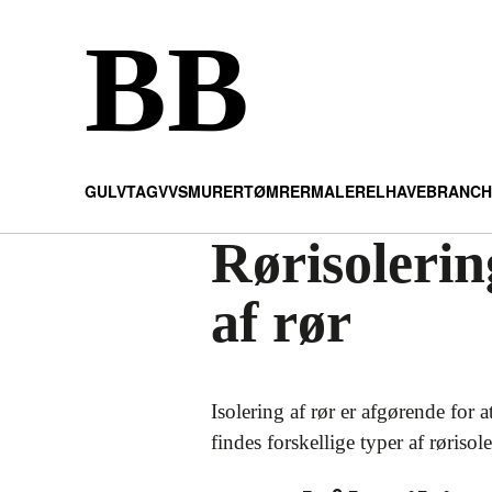
BB
GULV
TAG
VVS
MURER
TØMRER
MALER
EL
HAVE
BRANCH
Rørisolerin
af rør
Isolering af rør er afgørende for 
findes forskellige typer af rørisol