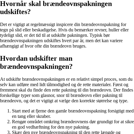
Hvornår skal brændeovnspakningen
udskiftes?
Det er vigtigt at regelmæssigt inspicere din brændeovnspakning for
tegn på slid eller beskadigelse. Hvis du bemærker revner, huller eller
tydeligt slid, er det tid til at udskifte pakningen. Typisk bør
brændeovnspakningen udskiftes hvert par år, men det kan variere
afhængigt af hvor ofte din brændeovn bruges.
Hvordan udskifter man
brændeovnspakningen?
At udskifte brændeovnspakningen er en relativt simpel proces, som du
selv kan udføre med lidt tålmodighed og de rette materialer. Først og
fremmest skal du finde den rette pakning til din brændeovn. Der findes
forskellige typer som glasnor, snor til brændeovn eller pakning til
brændeovn, og det er vigtigt at vælge den korrekte størrelse og type.
Start med at fjerne den gamle brændeovnspakning forsigtigt med
en tang eller skraber.
Rengør området omkring brændeovnens dør grundigt for at sikre
en god vedhæftning for den nye pakning.
Skær den nye brændeovnspakning til den rette længde og