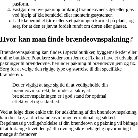
pasform.
Fastgør den nye pakning omkring brændeovnens dør eller glas
ved hjælp af klæbemiddel eller monteringssystemer.
Lad klæbemidlet tørre eller sæt pakningen korrekt på plads, og
sørg for at den er jævnt fordelt rundt om døren eller glasset.
Hvor kan man finde brændeovnspakning?
Brændeovnspakning kan findes i specialbutikker, byggemarkeder eller
online butikker. Populære steder som Jem og Fix kan have et udvalg af
pakninger til brændeovne, herunder pakning til brændeovn jem og fix.
Sørg for at vælge den rigtige type og størrelse til din specifikke
brændeovn.
Det er vigtigt at tage sig tid til at vedligeholde din
brændeovn korrekt, herunder at sikre, at
brændeovnspakningen er i god stand for optimal
effektivitet og sikkerhed.
Ved at følge disse enkle trin for udskiftning af din brændeovnspakning
kan du sikre, at din brændeovn fungerer optimalt og sikkert.
Regelmæssig vedligeholdelse af din brændeovn og pakning vil bidrage
til at forlænge levetiden på din ovn og sikre behagelig opvarmning i
mange år fremover.