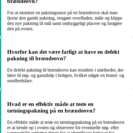
brændeovn?
For at montere en pakningssnor på en brændeovn skal man
fjerne den gamle pakning, rengøre overfladen, måle og klippe
den nye pakning til mål samt omhyggeligt placere og fastgøre
den på ovnen.
Hvorfor kan det være farligt at have en defekt
pakning til brændeovn?
En defekt pakning til brændeovn kan resultere i utætheder, der
fører til røg- og gasudslip i boligen, hvilket udgør en brand- og
sundhedsfare.
Hvad er en effektiv måde at teste en
tætningspakning på en brændeovn?
En effektiv måde at teste en tætningspakning på en brændeovn
er at tænde op i ovnen og observere for eventuelle røg- eller
varmeudslip omkring døren for at identificere behovet for