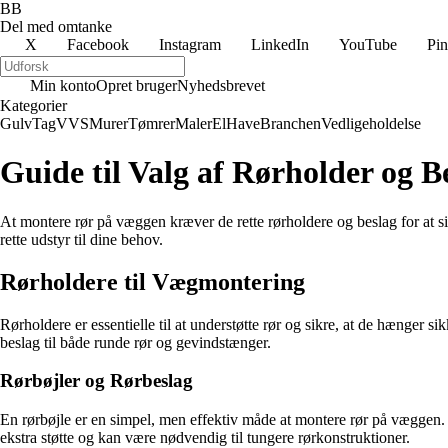
BB
Del med omtanke
X
Facebook
Instagram
LinkedIn
YouTube
Pin
Min konto
Opret bruger
Nyhedsbrevet
Kategorier
Gulv
Tag
VVS
Murer
Tømrer
Maler
El
Have
Branchen
Vedligeholdelse
Guide til Valg af Rørholder og 
At montere rør på væggen kræver de rette rørholdere og beslag for at sik
rette udstyr til dine behov.
Rørholdere til Vægmontering
Rørholdere er essentielle til at understøtte rør og sikre, at de hænger 
beslag til både runde rør og gevindstænger.
Rørbøjler og Rørbeslag
En rørbøjle er en simpel, men effektiv måde at montere rør på væggen. D
ekstra støtte og kan være nødvendig til tungere rørkonstruktioner.