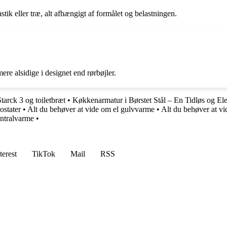
tik eller træ, alt afhængigt af formålet og belastningen.
ere alsidige i designet end rørbøjler.
tarck 3 og toiletbræt
•
Køkkenarmatur i Børstet Stål – En Tidløs og Ele
stater
•
Alt du behøver at vide om el gulvvarme
•
Alt du behøver at v
entralvarme
•
terest
TikTok
Mail
RSS