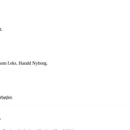
t.
 som f.eks. Harald Nyborg.
rbøjler.
?