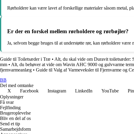
Rørholdere kan være lavet af forskellige materialer såsom metal, plas
Er der en forskel mellem rørholdere og rørbøjler?
Ja, selvom begge bruges til at understøtte rør, kan rørholdere være m
Guide til Toiletsæder i Træ
•
Alt, du skal vide om Duravit toiletsæder: S
mm
•
Alt, du behøver at vide om Wavin AHC 9000 og gulvvarme termo
fjernvarmeanlæg
•
Guide til Valg af Varmeveksler til Fjernvarme og C
BB
Del med omtanke
X
Facebook
Instagram
LinkedIn
YouTube
Pin
Oplysninger
Få svar
Fejlfinding
Brugeroplevelse
Bliv en del af os
Send et tip
Samarbejdsform