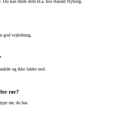
åde. Du kan finde dem bl.a. hos Harald Nyborg.
 en god vejledning.
?
stabile og ikke falder ned.
for rør?
type rør, du har.