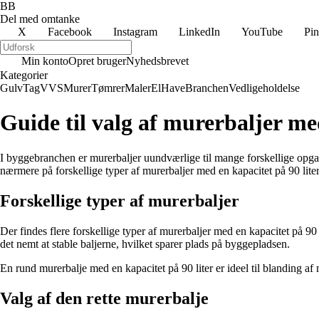
BB
Del med omtanke
X
Facebook
Instagram
LinkedIn
YouTube
Pin
Min konto
Opret bruger
Nyhedsbrevet
Kategorier
Gulv
Tag
VVS
Murer
Tømrer
Maler
El
Have
Branchen
Vedligeholdelse
Guide til valg af murerbaljer med
I byggebranchen er murerbaljer uundværlige til mange forskellige opgave
nærmere på forskellige typer af murerbaljer med en kapacitet på 90 liter og
Forskellige typer af murerbaljer
Der findes flere forskellige typer af murerbaljer med en kapacitet på 90
det nemt at stable baljerne, hvilket sparer plads på byggepladsen.
En rund murerbalje med en kapacitet på 90 liter er ideel til blanding a
Valg af den rette murerbalje