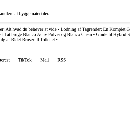
andlere af byggematerialer.
r: Alt hvad du behøver at vide
•
Lodning af Tagrender: En Komplet G
 til at bruge Blanco Activ Pulver og Blanco Clean
•
Guide til Hybrid S
alg af Bidet Bruser til Toilettet
•
terest
TikTok
Mail
RSS