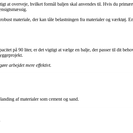
igt at overveje, hvilket formål baljen skal anvendes til. Hvis du primært 
hensigtsmæssig.
 robust materiale, der kan tåle belastningen fra materialer og værktøj. E
tet på 90 liter, er det vigtigt at vælge en balje, der passer til dit beho
byggeprojekt.
øre arbejdet mere effektivt.
l blanding af materialer som cement og sand.
?