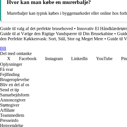
Hvor kan man købe en murerbalje?
Murerbaljer kan typisk købes i byggemarkeder eller online hos forh
Guide til valg af det perfekte brusehoved
•
Innovativ El Håndklædetørre
Guide til at Vælge den Rigtige Vandspærre til Din Brusekabine
•
Guide
den Perfekte Køkkenvask: Sort, Stål, Stor og Meget Mere
•
Guide til V
BB
Del med omtanke
X
Facebook
Instagram
LinkedIn
YouTube
Pin
Oplysninger
Få svar
Fejlfinding
Brugeroplevelse
Bliv en del af os
Send et tip
Samarbejdsform
Annoncegiver
Støttegiver
Affiliate
Teammedlem
Presseinfo
Henvendelse