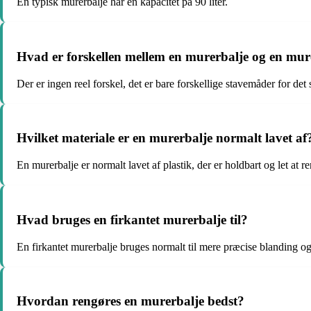
En typisk murerbalje har en kapacitet på 90 liter.
Hvad er forskellen mellem en murerbalje og en mur
Der er ingen reel forskel, det er bare forskellige stavemåder for de
Hvilket materiale er en murerbalje normalt lavet af
En murerbalje er normalt lavet af plastik, der er holdbart og let at r
Hvad bruges en firkantet murerbalje til?
En firkantet murerbalje bruges normalt til mere præcise blanding o
Hvordan rengøres en murerbalje bedst?