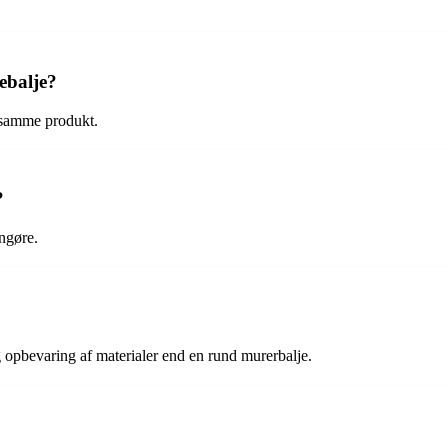
ebalje?
t samme produkt.
?
engøre.
g opbevaring af materialer end en rund murerbalje.