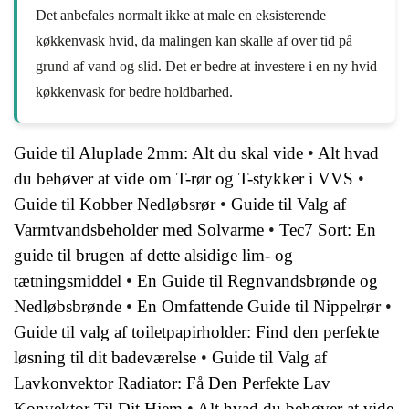
Det anbefales normalt ikke at male en eksisterende
køkkenvask hvid, da malingen kan skalle af over tid på
grund af vand og slid. Det er bedre at investere i en ny hvid
køkkenvask for bedre holdbarhed.
Guide til Aluplade 2mm: Alt du skal vide
•
Alt hvad
du behøver at vide om T-rør og T-stykker i VVS
•
Guide til Kobber Nedløbsrør
•
Guide til Valg af
Varmtvandsbeholder med Solvarme
•
Tec7 Sort: En
guide til brugen af dette alsidige lim- og
tætningsmiddel
•
En Guide til Regnvandsbrønde og
Nedløbsbrønde
•
En Omfattende Guide til Nippelrør
•
Guide til valg af toiletpapirholder: Find den perfekte
løsning til dit badeværelse
•
Guide til Valg af
Lavkonvektor Radiator: Få Den Perfekte Lav
Konvektor Til Dit Hjem
•
Alt hvad du behøver at vide