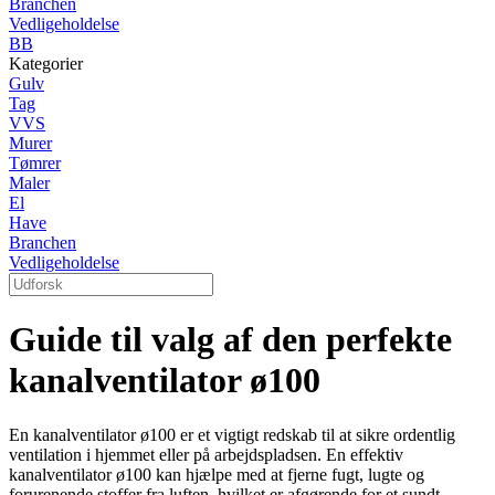
Branchen
Vedligeholdelse
BB
Kategorier
Gulv
Tag
VVS
Murer
Tømrer
Maler
El
Have
Branchen
Vedligeholdelse
Guide til valg af den perfekte
kanalventilator ø100
En kanalventilator ø100 er et vigtigt redskab til at sikre ordentlig
ventilation i hjemmet eller på arbejdspladsen. En effektiv
kanalventilator ø100 kan hjælpe med at fjerne fugt, lugte og
forurenende stoffer fra luften, hvilket er afgørende for et sundt