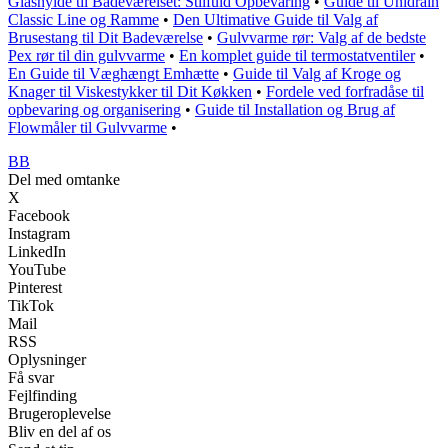
Glashylde til Badeværelset: Stilfuld Opbevaring
•
Guide til Unidrain
Classic Line og Ramme
•
Den Ultimative Guide til Valg af
Brusestang til Dit Badeværelse
•
Gulvvarme rør: Valg af de bedste
Pex rør til din gulvvarme
•
En komplet guide til termostatventiler
•
En Guide til Væghængt Emhætte
•
Guide til Valg af Kroge og
Knager til Viskestykker til Dit Køkken
•
Fordele ved forfradåse til
opbevaring og organisering
•
Guide til Installation og Brug af
Flowmåler til Gulvvarme
•
BB
Del med omtanke
X
Facebook
Instagram
LinkedIn
YouTube
Pinterest
TikTok
Mail
RSS
Oplysninger
Få svar
Fejlfinding
Brugeroplevelse
Bliv en del af os