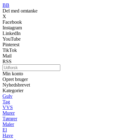
BB
Del med omtanke
X
Facebook
Instagram
LinkedIn
YouTube
Pinterest
TikTok
Mail
RSS
Min konto
Opret bruger
Nyhedsbrevet
Kategorier
Gulv
Tag
VVS
Murer
Tømrer
Maler
El
Have