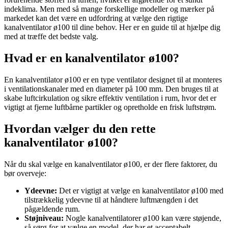
indeklima. Men med så mange forskellige modeller og mærker på
markedet kan det være en udfordring at vælge den rigtige
kanalventilator ø100 til dine behov. Her er en guide til at hjælpe dig
med at træffe det bedste valg.
Hvad er en kanalventilator ø100?
En kanalventilator ø100 er en type ventilator designet til at monteres
i ventilationskanaler med en diameter på 100 mm. Den bruges til at
skabe luftcirkulation og sikre effektiv ventilation i rum, hvor det er
vigtigt at fjerne luftbårne partikler og opretholde en frisk luftstrøm.
Hvordan vælger du den rette
kanalventilator ø100?
Når du skal vælge en kanalventilator ø100, er der flere faktorer, du
bør overveje:
Ydeevne:
Det er vigtigt at vælge en kanalventilator ø100 med
tilstrækkelig ydeevne til at håndtere luftmængden i det
pågældende rum.
Støjniveau:
Nogle kanalventilatorer ø100 kan være støjende,
så sørg for at vælge en model, der har et acceptabelt