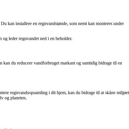
r. Du kan installere en regnvandstønde, som nemt kan monteres under
 og leder regnvandet ned i en beholder.
ålen kan du reducere vandforbruget markant og samtidig bidrage til en
re regnvandsopsamling i dit hjem, kan du bidrage til at skåne miljøet
lv og planeten.