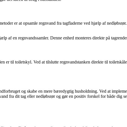
metoder er at opsamle regnvand fra tagfladerne ved hjælp af nedløbsrø
jælp af en regnvandssamler. Denne enhed monteres direkte på tagrenden
er til toiletskyl. Ved at tilslutte regnvandstanken direkte til toiletsk
dforbruget og skabe en mere bæredygtig husholdning. Ved at implemente
 fra dit tag eller nedløbsrør og gør en positiv forskel for både dig se