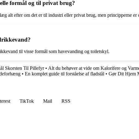
elle formål og til privat brug?
æg alt efter om det er til industri eller privat brug, men principperne e
 drikkevand?
ikkevand til visse formål som havevanding og toiletskyl.
ål Skorsten Til Pillefyr
•
Alt du behøver at vide om Kalorifere og Varme
badeforhæng
•
En komplet guide til forståelse af fladstål
•
Gør Dit Hjem M
terest
TikTok
Mail
RSS