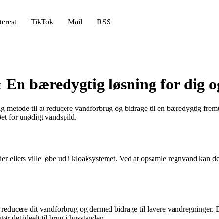
terest
TikTok
Mail
RSS
 En bæredygtig løsning for dig o
 metode til at reducere vandforbrug og bidrage til en bæredygtig fremt
et for unødigt vandspild.
 ellers ville løbe ud i kloaksystemet. Ved at opsamle regnvand kan det
et reducere dit vandforbrug og dermed bidrage til lavere vandregninger
ør det ideelt til brug i husstanden.