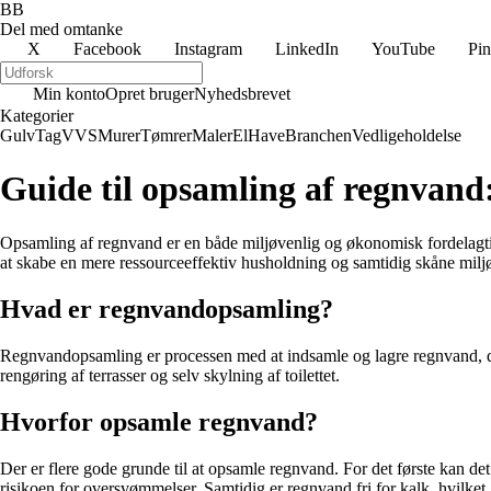
BB
Del med omtanke
X
Facebook
Instagram
LinkedIn
YouTube
Pin
Min konto
Opret bruger
Nyhedsbrevet
Kategorier
Gulv
Tag
VVS
Murer
Tømrer
Maler
El
Have
Branchen
Vedligeholdelse
Guide til opsamling af regnvand:
Opsamling af regnvand er en både miljøvenlig og økonomisk fordelagtig
at skabe en mere ressourceeffektiv husholdning og samtidig skåne miljø
Hvad er regnvandopsamling?
Regnvandopsamling er processen med at indsamle og lagre regnvand, der
rengøring af terrasser og selv skylning af toilettet.
Hvorfor opsamle regnvand?
Der er flere gode grunde til at opsamle regnvand. For det første kan d
risikoen for oversvømmelser. Samtidig er regnvand fri for kalk, hvilket g