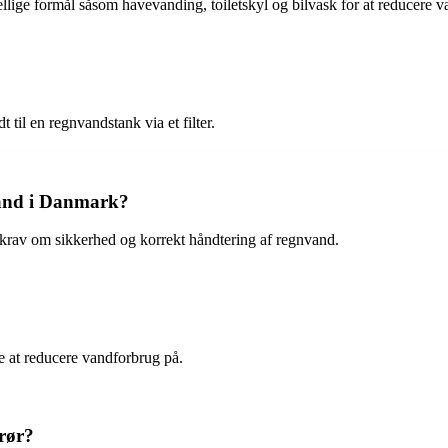
llige formål såsom havevanding, toiletskyl og bilvask for at reducere 
til en regnvandstank via et filter.
vand i Danmark?
a. krav om sikkerhed og korrekt håndtering af regnvand.
de at reducere vandforbrug på.
srør?