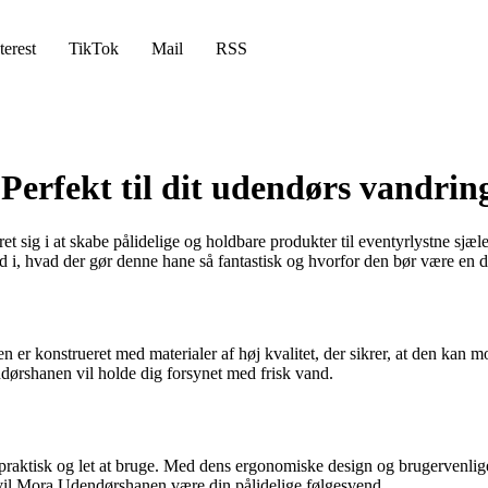
terest
TikTok
Mail
RSS
erfekt til dit udendørs vandrin
ret sig i at skabe pålidelige og holdbare produkter til eventyrlystne s
 i, hvad der gør denne hane så fantastisk og hvorfor den bør være en del
r konstrueret med materialer af høj kvalitet, der sikrer, at den kan mo
ndørshanen vil holde dig forsynet med frisk vand.
raktisk og let at bruge. Med dens ergonomiske design og brugervenlige f
n, vil Mora Udendørshanen være din pålidelige følgesvend.