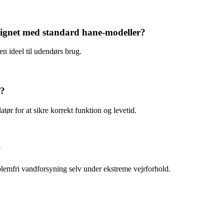
ignet med standard hane-modeller?
n ideel til udendørs brug.
t?
tør for at sikre korrekt funktion og levetid.
?
blemfri vandforsyning selv under ekstreme vejrforhold.