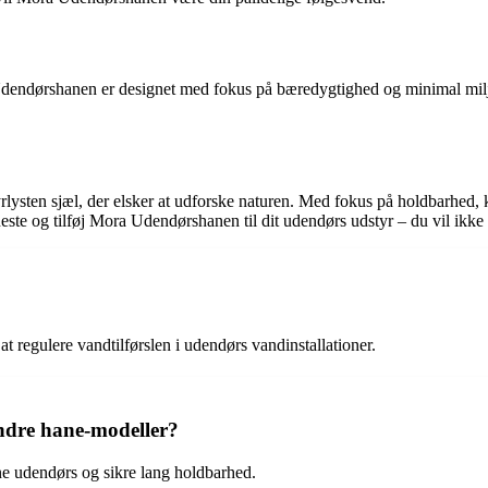
a Udendørshanen er designet med fokus på bæredygtighed og minimal mil
lysten sjæl, der elsker at udforske naturen. Med fokus på holdbarhed, k
este og tilføj Mora Udendørshanen til dit udendørs udstyr – du vil ikke 
t regulere vandtilførslen i udendørs vandinstallationer.
ndre hane-modeller?
ne udendørs og sikre lang holdbarhed.