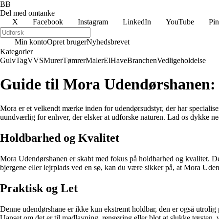
BB
Del med omtanke
X
Facebook
Instagram
LinkedIn
YouTube
Pin
Min konto
Opret bruger
Nyhedsbrevet
Kategorier
Gulv
Tag
VVS
Murer
Tømrer
Maler
El
Have
Branchen
Vedligeholdelse
Guide til Mora Udendørshanen: P
Mora er et velkendt mærke inden for udendørsudstyr, der har specialise
uundværlig for enhver, der elsker at udforske naturen. Lad os dykke ned
Holdbarhed og Kvalitet
Mora Udendørshanen er skabt med fokus på holdbarhed og kvalitet. Den e
bjergene eller lejrplads ved en sø, kan du være sikker på, at Mora Ude
Praktisk og Let
Denne udendørshane er ikke kun ekstremt holdbar, den er også utrolig p
Uanset om det er til madlavning, rengøring eller blot at slukke tørste