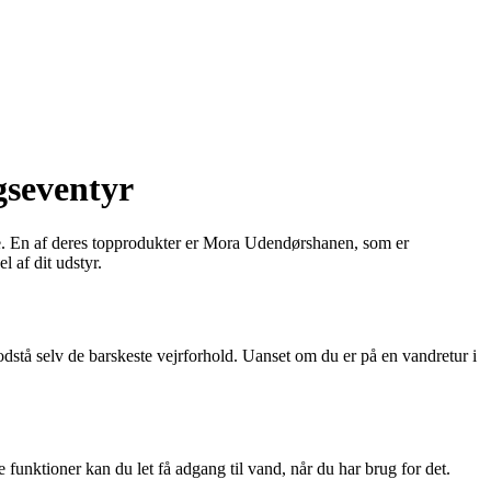
gseventyr
jæle. En af deres topprodukter er Mora Udendørshanen, som er
 af dit udstyr.
dstå selv de barskeste vejrforhold. Uanset om du er på en vandretur i
unktioner kan du let få adgang til vand, når du har brug for det.