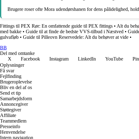
Brugere roser ofte Mora udendørshanen for dens pålidelighed, holdbar
Fittings til PEX Rør: En omfattende guide til PEX fittings
•
Alt du behø
med bakke
•
Guide til at finde de bedste VVS-tilbud i Næstved
•
Guide
gulvafløb
•
Guide til Pilleovn Reservedele: Alt du behøver at vide
•
BB
Del med omtanke
X
Facebook
Instagram
LinkedIn
YouTube
Pin
Oplysninger
Få svar
Fejlfinding
Brugeroplevelse
Bliv en del af os
Send et tip
Samarbejdsform
Annoncegiver
Støttegiver
Affiliate
Teammedlem
Presseinfo
Henvendelse
Intern navigation