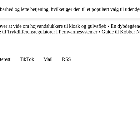
hed og lette betjening, hvilket gør den til et populært valg til udendør
ver at vide om højvandslukkere til kloak og gulvafløb
•
En dybdegåend
 til Trykdifferensregulatorer i fjernvarmesystemer
•
Guide til Kobber N
terest
TikTok
Mail
RSS