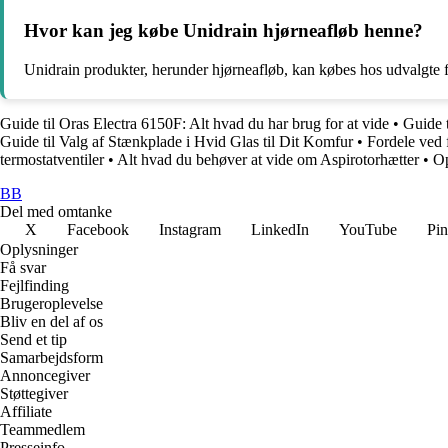
Hvor kan jeg købe Unidrain hjørneafløb henne?
Unidrain produkter, herunder hjørneafløb, kan købes hos udvalgte 
Guide til Oras Electra 6150F: Alt hvad du har brug for at vide
•
Guide 
Guide til Valg af Stænkplade i Hvid Glas til Dit Komfur
•
Fordele ved 
termostatventiler
•
Alt hvad du behøver at vide om Aspirotorhætter
•
Op
BB
Del med omtanke
X
Facebook
Instagram
LinkedIn
YouTube
Pin
Oplysninger
Få svar
Fejlfinding
Brugeroplevelse
Bliv en del af os
Send et tip
Samarbejdsform
Annoncegiver
Støttegiver
Affiliate
Teammedlem
Presseinfo