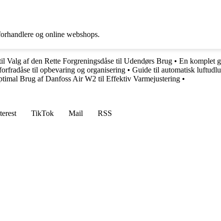
forhandlere og online webshops.
til Valg af den Rette Forgreningsdåse til Udendørs Brug
•
En komplet g
forfradåse til opbevaring og organisering
•
Guide til automatisk luftudl
timal Brug af Danfoss Air W2 til Effektiv Varmejustering
•
terest
TikTok
Mail
RSS