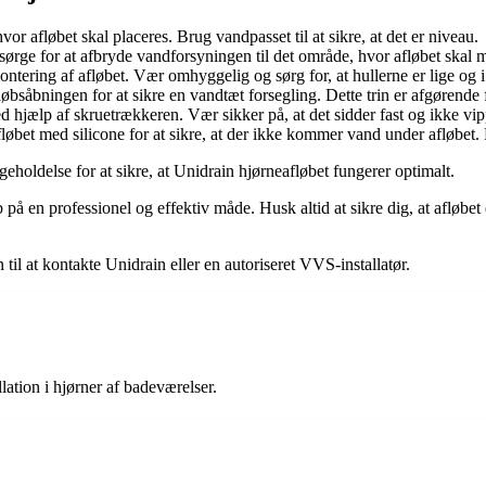
or afløbet skal placeres. Brug vandpasset til at sikre, at det er niveau.
ørge for at afbryde vandforsyningen til det område, hvor afløbet skal m
ontering af afløbet. Vær omhyggelig og sørg for, at hullerne er lige og i
øbsåbningen for at sikre en vandtæt forsegling. Dette trin er afgørende
d hjælp af skruetrækkeren. Vær sikker på, at det sidder fast og ikke vip
bet med silicone for at sikre, at der ikke kommer vand under afløbet. L
eholdelse for at sikre, at Unidrain hjørneafløbet fungerer optimalt.
b på en professionel og effektiv måde. Husk altid at sikre dig, at afløbe
il at kontakte Unidrain eller en autoriseret VVS-installatør.
llation i hjørner af badeværelser.