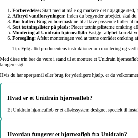
Forberedelse:
Start med at måle og markere det nøjagtige sted, hv
Afbryd vandforsyningen:
Inden du begynder arbejdet, skal du s
Bor huller:
Brug en boremaskine til at lave passende huller til m
Sæt tætningslister på plads:
Placer tætningslisterne omkring afl
Montering af Unidrain hjørneafløb:
Fastgør afløbet korrekt ve
Forsegling:
Afslut monteringen ved at tætne området omkring aflø
Tip: Følg altid producentens instruktioner om montering og vedlig
Med disse trin bør du være i stand til at montere et Unidrain hjørneaflø
længere sigt.
Hvis du har spørgsmål eller brug for yderligere hjælp, er du velkommen t
Hvad er et Unidrain hjørneafløb?
Et Unidrain hjørneafløb er et afløbssystem designet specielt til insta
Hvordan fungerer et hjørneafløb fra Unidrain?