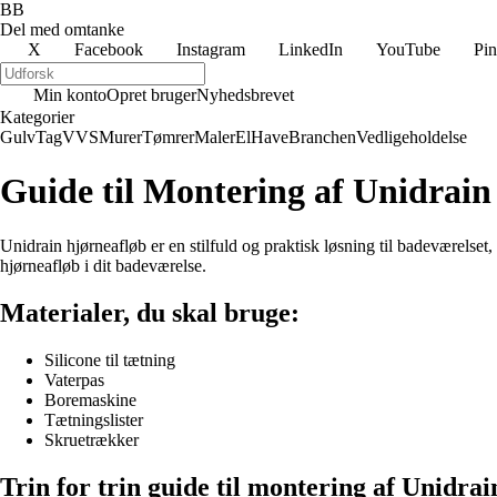
BB
Del med omtanke
X
Facebook
Instagram
LinkedIn
YouTube
Pin
Min konto
Opret bruger
Nyhedsbrevet
Kategorier
Gulv
Tag
VVS
Murer
Tømrer
Maler
El
Have
Branchen
Vedligeholdelse
Guide til Montering af Unidrain
Unidrain hjørneafløb er en stilfuld og praktisk løsning til badeværelset
hjørneafløb i dit badeværelse.
Materialer, du skal bruge:
Silicone til tætning
Vaterpas
Boremaskine
Tætningslister
Skruetrækker
Trin for trin guide til montering af Unidrai