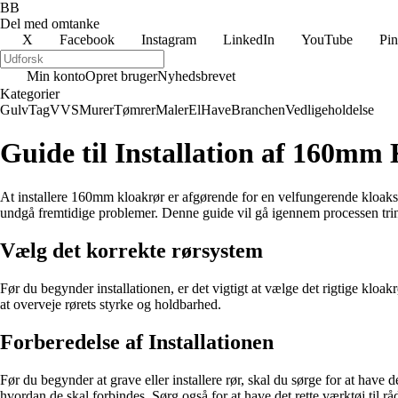
BB
Del med omtanke
X
Facebook
Instagram
LinkedIn
YouTube
Pin
Min konto
Opret bruger
Nyhedsbrevet
Kategorier
Gulv
Tag
VVS
Murer
Tømrer
Maler
El
Have
Branchen
Vedligeholdelse
Guide til Installation af 160mm
At installere 160mm kloakrør er afgørende for en velfungerende kloaksyst
undgå fremtidige problemer. Denne guide vil gå igennem processen trin 
Vælg det korrekte rørsystem
Før du begynder installationen, er det vigtigt at vælge det rigtige klo
at overveje rørets styrke og holdbarhed.
Forberedelse af Installationen
Før du begynder at grave eller installere rør, skal du sørge for at have
hvordan de skal forbindes. Sørg også for at have det rette værktøj til 