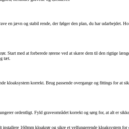
 grave en jævn og stabil rende, der følger den plan, du har udarbejdet. H
rør. Start med at forberede rørene ved at skære dem til den rigtige læng
g tæt.
terende kloaksystem korrekt. Brug passende overgange og fittings for at s
 og fungerer ordentligt. Fyld graveområdet korrekt og sørg for, at alt er 
 installere 160mm kloakrør og sikre et velfungerende kloaksystem for 