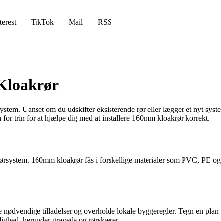
terest
TikTok
Mail
RSS
 Kloakrør
em. Uanset om du udskifter eksisterende rør eller lægger et nyt system, 
for trin for at hjælpe dig med at installere 160mm kloakrør korrekt.
akrørsystem. 160mm kloakrør fås i forskellige materialer som PVC, PE og
 de nødvendige tilladelser og overholde lokale byggeregler. Tegn en plan 
rådighed, herunder gravede og rørskærer.