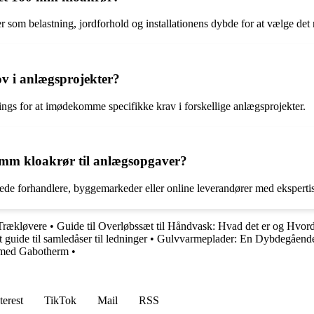
r som belastning, jordforhold og installationens dybde for at vælge det 
ov i anlægsprojekter?
tings for at imødekomme specifikke krav i forskellige anlægsprojekter.
 mm kloakrør til anlægsopgaver?
de forhandlere, byggemarkeder eller online leverandører med ekspertise
Trækløvere
•
Guide til Overløbssæt til Håndvask: Hvad det er og Hvor
uide til samledåser til ledninger
•
Gulvvarmeplader: En Dybdegående G
 med Gabotherm
•
terest
TikTok
Mail
RSS