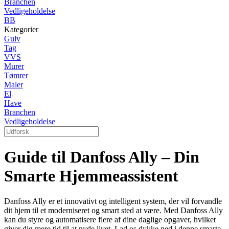
Branchen
Vedligeholdelse
BB
Kategorier
Gulv
Tag
VVS
Murer
Tømrer
Maler
El
Have
Branchen
Vedligeholdelse
Guide til Danfoss Ally – Din
Smarte Hjemmeassistent
Danfoss Ally er et innovativt og intelligent system, der vil forvandle
dit hjem til et moderniseret og smart sted at være. Med Danfoss Ally
kan du styre og automatisere flere af dine daglige opgaver, hvilket
giver dig mere tid til at nyde livet. Lad os dykke ned i denne smarte