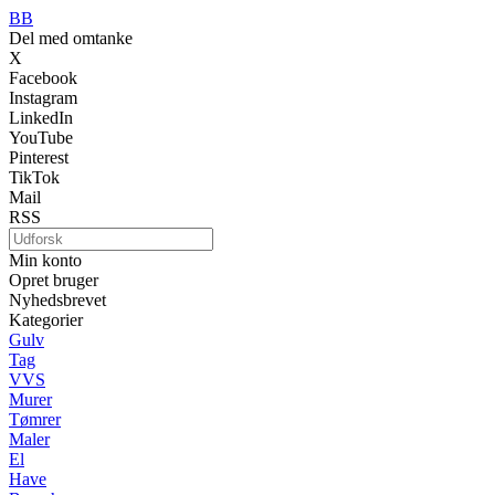
BB
Del med omtanke
X
Facebook
Instagram
LinkedIn
YouTube
Pinterest
TikTok
Mail
RSS
Min konto
Opret bruger
Nyhedsbrevet
Kategorier
Gulv
Tag
VVS
Murer
Tømrer
Maler
El
Have