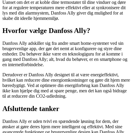
Uanset om det er at koble dine termostater til dine vinduer og døre
for at regulere temperaturen mere effektivt eller at synkronisere dit
lys med din alarmsystem, Danfoss Ally giver dig mulighed for at
skabe dit ideelle hjemmemiljø.
Hvorfor vælge Danfoss Ally?
Danfoss Ally adskiller sig fra andre smart home-systemer ved sin
brugervenlige app, der gør det nemt at konfigurere og styre dine
enheder. Du behøver ikke være en teknologiguru for at komme i
gang med Danfoss Ally; alt, hvad du behøver, er en smartphone og
en internetforbindelse.
Derudover er Danfoss Ally designet til at være energieffektivt,
hvilket kan reducere dine energiomkostninger og gøre dit hjem mere
bæredygtigt. Ved at optimere din energiforbrug kan Danfoss Ally
ikke kun hjælpe dig med at spare penge, men det kan også bidrage
til at reducere din CO2-udledning.
Afsluttende tanker
Danfoss Ally er uden tvivl en spændende løsning for dem, der
ønsker at gøre deres hjem mere intelligent og effektivt. Med sine
avancerede funktioner og brugervenlige design kan Danfoss Ally