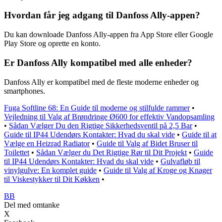
Hvordan får jeg adgang til Danfoss Ally-appen?
Du kan downloade Danfoss Ally-appen fra App Store eller Google
Play Store og oprette en konto.
Er Danfoss Ally kompatibel med alle enheder?
Danfoss Ally er kompatibel med de fleste moderne enheder og
smartphones.
Fuga Softline 68: En Guide til moderne og stilfulde rammer
•
Vejledning til Valg af Brøndringe Ø600 for effektiv Vandopsamling
•
Sådan Vælger Du den Rigtige Sikkerhedsventil på 2,5 Bar
•
Guide til IP44 Udendørs Kontakter: Hvad du skal vide
•
Guide til at
Vælge en Heizrad Radiator
•
Guide til Valg af Bidet Bruser til
Toilettet
•
Sådan Vælger du Det Rigtige Rør til Dit Projekt
•
Guide
til IP44 Udendørs Kontakter: Hvad du skal vide
•
Gulvafløb til
vinylgulve: En komplet guide
•
Guide til Valg af Kroge og Knager
til Viskestykker til Dit Køkken
•
BB
Del med omtanke
X