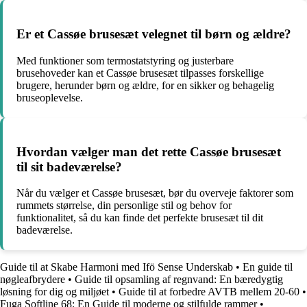
Er et Cassøe brusesæt velegnet til børn og ældre?
Med funktioner som termostatstyring og justerbare
brusehoveder kan et Cassøe brusesæt tilpasses forskellige
brugere, herunder børn og ældre, for en sikker og behagelig
bruseoplevelse.
Hvordan vælger man det rette Cassøe brusesæt
til sit badeværelse?
Når du vælger et Cassøe brusesæt, bør du overveje faktorer som
rummets størrelse, din personlige stil og behov for
funktionalitet, så du kan finde det perfekte brusesæt til dit
badeværelse.
Guide til at Skabe Harmoni med Ifö Sense Underskab
•
En guide til
nøgleafbrydere
•
Guide til opsamling af regnvand: En bæredygtig
løsning for dig og miljøet
•
Guide til at forbedre AVTB mellem 20-60
•
Fuga Softline 68: En Guide til moderne og stilfulde rammer
•