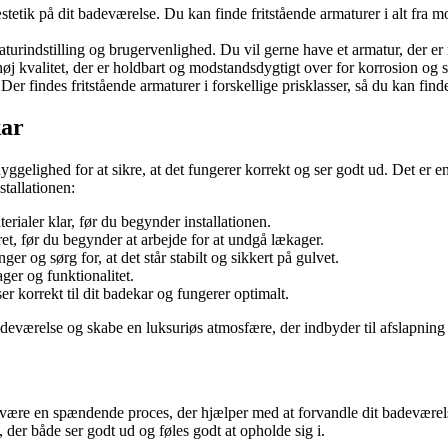
stetik på dit badeværelse. Du kan finde fritstående armaturer i alt fra 
urindstilling og brugervenlighed. Du vil gerne have et armatur, der er
høj kvalitet, der er holdbart og modstandsdygtigt over for korrosion og sl
Der findes fritstående armaturer i forskellige prisklasser, så du kan find
kar
gelighed for at sikre, at det fungerer korrekt og ser godt ud. Det er en 
stallationen:
rialer klar, før du begynder installationen.
et, før du begynder at arbejde for at undgå lækager.
r og sørg for, at det står stabilt og sikkert på gulvet.
ger og funktionalitet.
ser korrekt til dit badekar og fungerer optimalt.
adeværelse og skabe en luksuriøs atmosfære, der indbyder til afslapning
an være en spændende proces, der hjælper med at forvandle dit badeværelse
, der både ser godt ud og føles godt at opholde sig i.