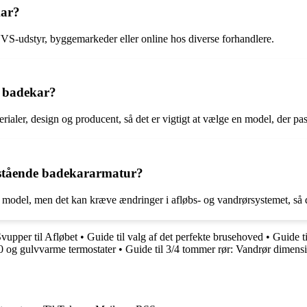
kar?
VVS-udstyr, byggemarkeder eller online hos diverse forhandlere.
il badekar?
erialer, design og producent, så det er vigtigt at vælge en model, der pa
itstående badekararmatur?
e model, men det kan kræve ændringer i afløbs- og vandrørsystemet, så de
vupper til Afløbet
•
Guide til valg af det perfekte brusehoved
•
Guide t
 og gulvvarme termostater
•
Guide til 3/4 tommer rør: Vandrør dimensi