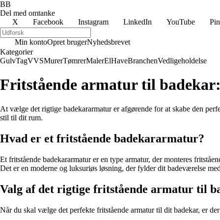
BB
Del med omtanke
X
Facebook
Instagram
LinkedIn
YouTube
Pin
Min konto
Opret bruger
Nyhedsbrevet
Kategorier
Gulv
Tag
VVS
Murer
Tømrer
Maler
El
Have
Branchen
Vedligeholdelse
Fritstående armatur til badekar
At vælge det rigtige badekararmatur er afgørende for at skabe den perfek
stil til dit rum.
Hvad er et fritstående badekararmatur?
Et fritstående badekararmatur er en type armatur, der monteres fritståend
Det er en moderne og luksuriøs løsning, der fylder dit badeværelse med 
Valg af det rigtige fritstående armatur til 
Når du skal vælge det perfekte fritstående armatur til dit badekar, er der