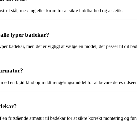
stfrit stål, messing eller krom for at sikre holdbarhed og æstetik.
alle typer badekar?
e typer badekar, men det er vigtigt at vælge en model, der passer til dit ba
rarmatur?
 med en blød klud og mildt rengøringsmiddel for at bevare deres udsee
adekar?
af en fritstående armatur til badekar for at sikre korrekt montering og fun