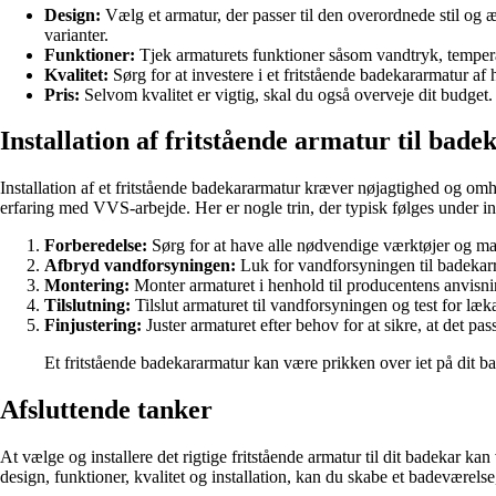
Design:
Vælg et armatur, der passer til den overordnede stil og æ
varianter.
Funktioner:
Tjek armaturets funktioner såsom vandtryk, temperat
Kvalitet:
Sørg for at investere i et fritstående badekararmatur af 
Pris:
Selvom kvalitet er vigtig, skal du også overveje dit budget. 
Installation af fritstående armatur til bade
Installation af et fritstående badekararmatur kræver nøjagtighed og omhyg
erfaring med VVS-arbejde. Her er nogle trin, der typisk følges under in
Forberedelse:
Sørg for at have alle nødvendige værktøjer og mate
Afbryd vandforsyningen:
Luk for vandforsyningen til badekarr
Montering:
Monter armaturet i henhold til producentens anvisninge
Tilslutning:
Tilslut armaturet til vandforsyningen og test for læka
Finjustering:
Juster armaturet efter behov for at sikre, at det pas
Et fritstående badekararmatur kan være prikken over iet på dit b
Afsluttende tanker
At vælge og installere det rigtige fritstående armatur til dit badekar k
design, funktioner, kvalitet og installation, kan du skabe et badeværelse