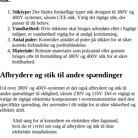
Stiktype:
Der findes forskellige typer stik designet til 380V og
400V systemer, såsom CEE-stik. Vælg det rigtige stik, der
passer til dit behov.
Vandtæthed:
Hvis stikkene skal bruges udendørs eller i fugtige
miljøer, er vandtæthed vigtig for at undgå kortslutning.
Antal poler:
Kontroller antallet af poler på stikket for at sikre
korrekt forbindelse og jordforbindelse.
Materiale:
Robuste materialer som polyamid eller gummi
bruges ofte til fremstilling af 380V og 400V stik for at sikre
holdbarhed.
Afbrydere og stik til andre spændinger
Ud over 380V og 400V-systemer er der også afbrydere og stik til
andre spændinger til rådighed, såsom 230V og 110V. Det er vigtigt at
vælge de rigtige elektriske komponenter i overensstemmelse med den
specifikke spænding, der anvendes i dit miljø for at sikre sikkerhed og
effektiv drift.
Altid sørg for at konsultere en elektriker eller fagmand,
hvis du er i tvivl om valg af afbrydere og stik til dine
elektriske installationer.