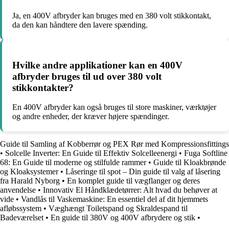
Ja, en 400V afbryder kan bruges med en 380 volt stikkontakt,
da den kan håndtere den lavere spænding.
Hvilke andre applikationer kan en 400V
afbryder bruges til ud over 380 volt
stikkontakter?
En 400V afbryder kan også bruges til store maskiner, værktøjer
og andre enheder, der kræver højere spændinger.
Guide til Samling af Kobberrør og PEX Rør med Kompressionsfittings
•
Solcelle Inverter: En Guide til Effektiv Solcelleenergi
•
Fuga Softline
68: En Guide til moderne og stilfulde rammer
•
Guide til Kloakbrønde
og Kloaksystemer
•
Låseringe til spot – Din guide til valg af låsering
fra Harald Nyborg
•
En komplet guide til vægflanger og deres
anvendelse
•
Innovativ El Håndklædetørrer: Alt hvad du behøver at
vide
•
Vandlås til Vaskemaskine: En essentiel del af dit hjemmets
afløbssystem
•
Væghængt Toiletspand og Skraldespand til
Badeværelset
•
En guide til 380V og 400V afbrydere og stik
•