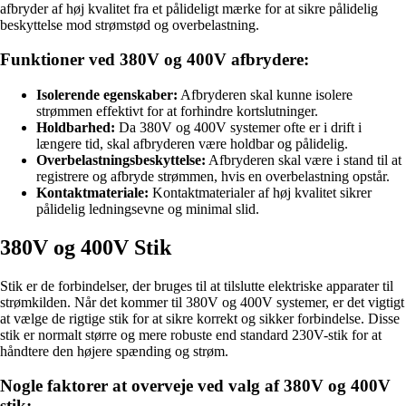
afbryder af høj kvalitet fra et pålideligt mærke for at sikre pålidelig
beskyttelse mod strømstød og overbelastning.
Funktioner ved 380V og 400V afbrydere:
Isolerende egenskaber:
Afbryderen skal kunne isolere
strømmen effektivt for at forhindre kortslutninger.
Holdbarhed:
Da 380V og 400V systemer ofte er i drift i
længere tid, skal afbryderen være holdbar og pålidelig.
Overbelastningsbeskyttelse:
Afbryderen skal være i stand til at
registrere og afbryde strømmen, hvis en overbelastning opstår.
Kontaktmateriale:
Kontaktmaterialer af høj kvalitet sikrer
pålidelig ledningsevne og minimal slid.
380V og 400V Stik
Stik er de forbindelser, der bruges til at tilslutte elektriske apparater til
strømkilden. Når det kommer til 380V og 400V systemer, er det vigtigt
at vælge de rigtige stik for at sikre korrekt og sikker forbindelse. Disse
stik er normalt større og mere robuste end standard 230V-stik for at
håndtere den højere spænding og strøm.
Nogle faktorer at overveje ved valg af 380V og 400V
stik: