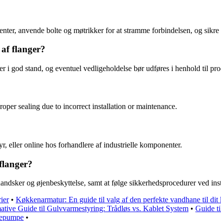
enter, anvende bolte og møtrikker for at stramme forbindelsen, og sikre 
af flanger?
 er i god stand, og eventuel vedligeholdelse bør udføres i henhold til pr
per sealing due to incorrect installation or maintenance.
, eller online hos forhandlere af industrielle komponenter.
flanger?
dsker og øjenbeskyttelse, samt at følge sikkerhedsprocedurer ved insta
rier
•
Køkkenarmatur: En guide til valg af den perfekte vandhane til di
ative Guide til Gulvvarmestyring: Trådløs vs. Kablet System
•
Guide ti
mepumpe
•