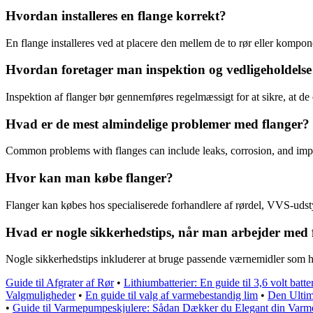
Hvordan installeres en flange korrekt?
En flange installeres ved at placere den mellem de to rør eller kompon
Hvordan foretager man inspektion og vedligeholdelse 
Inspektion af flanger bør gennemføres regelmæssigt for at sikre, at de
Hvad er de mest almindelige problemer med flanger?
Common problems with flanges can include leaks, corrosion, and impro
Hvor kan man købe flanger?
Flanger kan købes hos specialiserede forhandlere af rørdel, VVS-udstyr
Hvad er nogle sikkerhedstips, når man arbejder med 
Nogle sikkerhedstips inkluderer at bruge passende værnemidler som han
Guide til Afgrater af Rør
•
Lithiumbatterier: En guide til 3,6 volt batte
Valgmuligheder
•
En guide til valg af varmebestandig lim
•
Den Ultim
•
Guide til Varmepumpeskjulere: Sådan Dækker du Elegant din Var