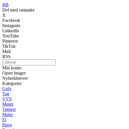
BB
Del med omtanke
X
Facebook
Instagram
LinkedIn
YouTube
Pinterest
TikTok
Mail
RSS
Min konto
Opret bruger
Nyhedsbrevet
Kategorier
Gulv
Tag
VVS
Murer
Tømrer
Maler
El
Have