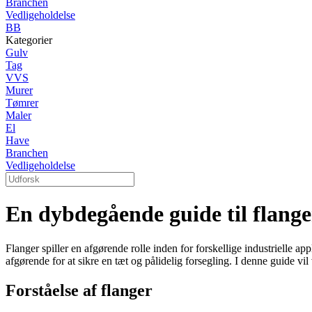
Branchen
Vedligeholdelse
BB
Kategorier
Gulv
Tag
VVS
Murer
Tømrer
Maler
El
Have
Branchen
Vedligeholdelse
En dybdegående guide til flange
Flanger spiller en afgørende rolle inden for forskellige industrielle a
afgørende for at sikre en tæt og pålidelig forsegling. I denne guide vil
Forståelse af flanger