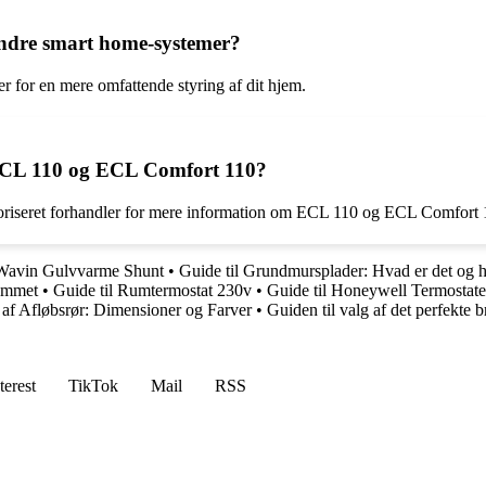
ndre smart home-systemer?
 for en mere omfattende styring af dit hjem.
 ECL 110 og ECL Comfort 110?
toriseret forhandler for mere information om ECL 110 og ECL Comfort 
 Wavin Gulvvarme Shunt
•
Guide til Grundmursplader: Hvad er det og hv
jemmet
•
Guide til Rumtermostat 230v
•
Guide til Honeywell Termostate
g af Afløbsrør: Dimensioner og Farver
•
Guiden til valg af det perfekte 
terest
TikTok
Mail
RSS