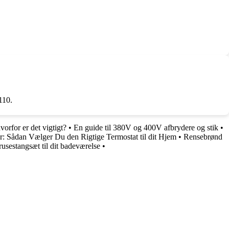
110.
orfor er det vigtigt?
•
En guide til 380V og 400V afbrydere og stik
•
r: Sådan Vælger Du den Rigtige Termostat til dit Hjem
•
Rensebrønd
brusestangsæt til dit badeværelse
•