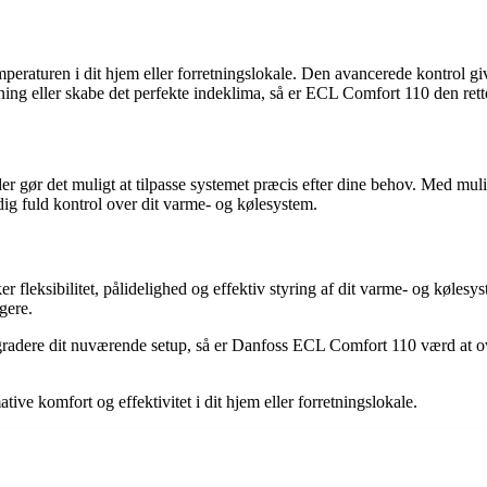
raturen i dit hjem eller forretningslokale. Den avancerede kontrol giv
ng eller skabe det perfekte indeklima, så er ECL Comfort 110 den rett
ør det muligt at tilpasse systemet præcis efter dine behov. Med muligh
r dig fuld kontrol over dit varme- og kølesystem.
er fleksibilitet, pålidelighed og effektiv styring af dit varme- og køle
gere.
opgradere dit nuværende setup, så er Danfoss ECL Comfort 110 værd at o
e komfort og effektivitet i dit hjem eller forretningslokale.