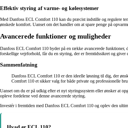
Effektiv styring af varme- og kølesystemer
Med Danfoss ECL Comfort 110 kan du præcist indstille og regulere tempe
ønskede komfort. Uanset om det handler om at spare penge på opvarmni
Avancerede funktioner og muligheder
Danfoss ECL Comfort 110 byder på en række avancerede funktioner, der g
forskellige vejrforhold, får du en styring, der er fremtidssikret og give
Sammenfatning
Danfoss ECL Comfort 110 er den ideelle løsning til dig, der ønsk
Comfort 110 et sikker valg for både private og professionelle bru
Uanset om du er på udkig efter et nyt styringssystem eller ønsker at 
opleve fordelene ved denne avancerede styring.
Investér i fremtiden med Danfoss ECL Comfort 110 og oplev den ultimativ
Hvad er ECL 110?