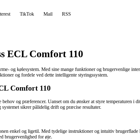
terest
TikTok
Mail
RSS
ss ECL Comfort 110
varme- og kølesystem. Med sine mange funktioner og brugervenlige inte
nktioner og fordele ved dette intelligente styringssystem.
 ECL Comfort 110
behov og præferencer. Uanset om du ønsker at styre temperaturen i dit h
temet sikrer pålidelig drift og præcise resultater.
en enkel og ligetil. Med tydelige instruktioner og intuitiv brugerflade
ed brugervenlighed for øje.