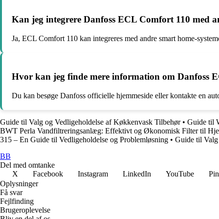
Kan jeg integrere Danfoss ECL Comfort 110 med a
Ja, ECL Comfort 110 kan integreres med andre smart home-systemer
Hvor kan jeg finde mere information om Danfoss
Du kan besøge Danfoss officielle hjemmeside eller kontakte en au
Guide til Valg og Vedligeholdelse af Køkkenvask Tilbehør
•
Guide til
BWT Perla Vandfiltreringsanlæg: Effektivt og Økonomisk Filter til H
315 – En Guide til Vedligeholdelse og Problemløsning
•
Guide til Val
BB
Del med omtanke
X
Facebook
Instagram
LinkedIn
YouTube
Pin
Oplysninger
Få svar
Fejlfinding
Brugeroplevelse
Bliv en del af os