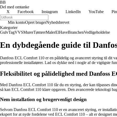
BB
Del med omtanke
X
Facebook
Instagram
LinkedIn
YouTube
Pin
Min konto
Opret bruger
Nyhedsbrevet
Kategorier
Gulv
Tag
VVS
Murer
Tømrer
Maler
El
Have
Branchen
Vedligeholdelse
En dybdegående guide til Danfo
Danfoss ECL Comfort 110 er en pålidelig og avanceret styring til dit 
professionelle installatører. Lad os dykke ned i nogle af de vigtigste fu
Fleksibilitet og pålidelighed med Danfoss
Med Danfoss ECL Comfort 110 får du en styring, der kan tilpasses dine 
så kan ECL Comfort 110 klare opgaven. Den avancerede teknologi bag sys
Nem installation og brugervenligt design
Selvom Danfoss ECL Comfort 110 er en avanceret styring, er installation
ekspert for at nyde fordelene ved ECL Comfort 110 – alt er designet m