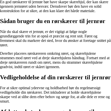
En god rørskærer til jernrør bør have skarpe skærehjul, der kan skære
igennem jernrøret uden besvær. Derudover bør den have en solid
konstruktion for at sikre, at den kan klare det hårde materiale.
Sådan bruger du en rørskærer til jernrør
Når du skal skære et jernrør, er det vigtigt at følge nogle
grundlæggende trin for at opnå et præcist og rent snit. Først og
fremmest skal du markere det sted, hvor du ønsker at foretage snittet på
røret.
Derefter placeres rørskæreren omkring røret, og skærehjulene
strammes mod røret ved at dreje skærehjulens håndtag. Fortsæt med at
dreje rørskæreren rundt om røret, mens du strammer skærehjulene
gradvist, indtil røret er skåret igennem.
Vedligeholdelse af din rørskærer til jernrør
For at sikre optimal ydeevne og holdbarhed bør du regelmæssigt
vedligeholde din rørskærer. Det inkluderer at holde skærehjulene
skarpe ved at slibe dem efter behov og sørge for, at alle dele er rene og
smurt.